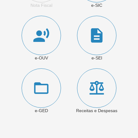
Nota Fiscal
e-SIC
e-OUV
e-SEI
e-GED
Receitas e Despesas